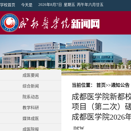
2026年8月7日 星期五 丙午年六月廿五
学校首页
今天是
成医要闻
当前位置：
首页
>>
通知公告
综合新闻
成都医学院新都
院系动态
项目（第二次）磋.
教学科研
成都医学院202
媒体成医
new
成医院报