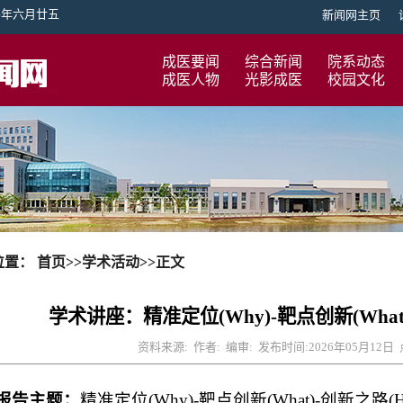
丙午年六月廿五
新闻网主页
成医要闻
综合新闻
院系动态
成医人物
光影成医
校园文化
位置：
首页
>>
学术活动
>>
正文
学术讲座：精准定位(Why)-靶点创新(What)
资料来源: 作者: 编审: 发布时间:2026年05月12日
报告主题：
精准定位(Why)-靶点创新(What)-创新之路(H