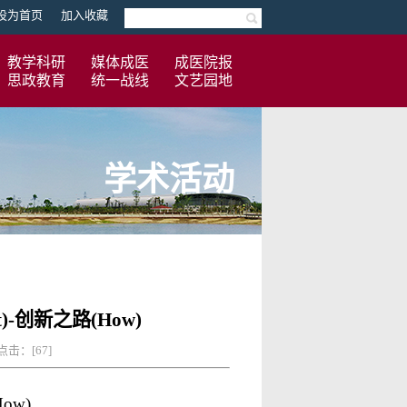
设为首页
加入收藏
教学科研
媒体成医
成医院报
思政教育
统一战线
文艺园地
学术活动
-创新之路(How)
 点击：[
67
]
ow)