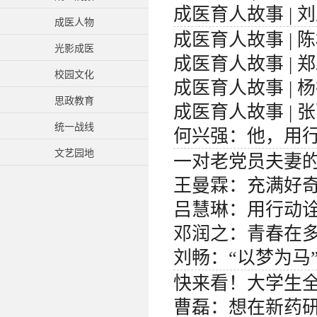
成医育人故事 |
成医人物
成医育人故事 | 
光影成医
成医育人故事 | 
校园文化
成医育人故事 | 
思政教育
成医育人故事 |
统一战线
何兴强：他，用
文艺园地
一对老党员夫妻
王曼霖：充满好奇
吕慧琳：用行动诠
邓润之：青春在
刘畅：“以梦为马
快来看！大学生
曹磊：想在新药研