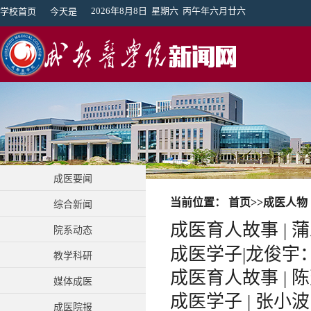
2026年8月8日 星期六 丙午年六月廿六
学校首页
今天是
成医要闻
当前位置：
首页
>>
成医人物
综合新闻
成医育人故事 |
院系动态
成医学子|龙俊宇
教学科研
成医育人故事 |
媒体成医
成医学子 | 张
成医院报